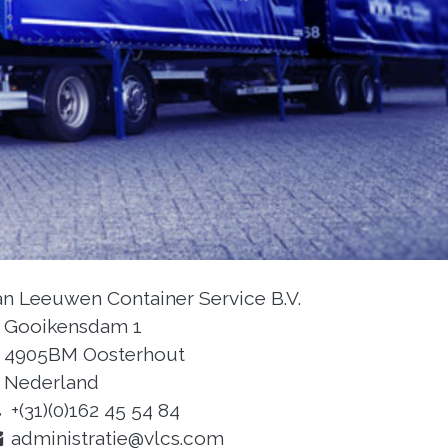
n Leeuwen Container Service B.V.
Gooikensdam 1
4905BM Oosterhout
Nederland
+(31)(0)162 45 54 84
administratie@vlcs.com