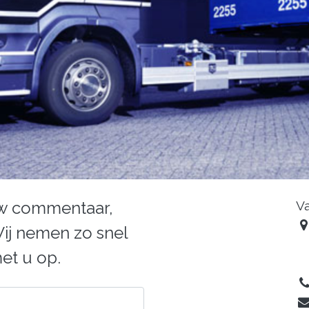
uw commentaar,
Va
ij nemen zo snel
et u op.