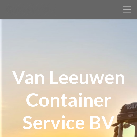
Van Leeuwen
Container
Service BV